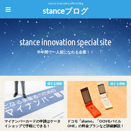
stance innovation official blog
stanceブログ
stance innovation special site
半年間で一人前になれる企業！！
得する情報
得する情報
マイナンバーカードの申請はケータ
ドコモ「ahamo」「OCNモバイル
イショップで手軽にできる！
ONE」の料金プランなど詳細解説！