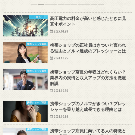
1
2
3
4
5
6
7
8
9
10
11
電力
高圧電力の料金が高いと感じたときに見
直すポイント
2025.04.28
携帯ショップ業界
携帯ショップの正社員はきついと言われ
る理由とノルマ達成のプレッシャーとは
2024.10.25
携帯ショップ業界
携帯ショップ店長の年収はどれくらい？
業界内の実情と収入アップの方法を徹底
解説
2024.10.20
携帯ショップ業界
携帯ショップのノルマがきつい？プレッ
シャーを乗り越え成長できる理由とは
2024.10.16
携帯ショップ業界
携帯ショップ店員に向いてる人の特徴と